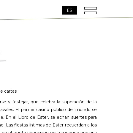
ES
o
e cartas.
se y festejar, que celebra la superación de la
navales. El primer casino público del mundo se
e. En el Libro de Ester, se echan suertes para
d. Las fiestas íntimas de Ester recuerdan a los
día en el gueto veneciano era a menudo precaria