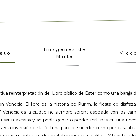
Imágenes de
xto
Vide
Mirta
iva reinterpretación del Libro bíblico de Ester como una baraja d
necia. El libro es la historia de Purim, la fiesta de disfrazar
Y Venecia es la ciudad no siempre serena asociada con los car
e usar máscaras y se podía ganar o perder fortunas en una noch
s, y la inversión de la fortuna parece suceder como por casualida
etenían mientras se desarrollaban juegos y política. Y la vida ju