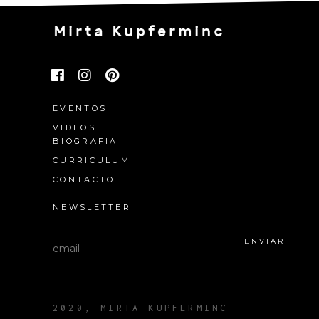
EVENTOS
VIDEOS
BIOGRAFIA
CURRICULUM
CONTACTO
abetgir.org
tarafbetgiris.info
matadorbetvip.com
Kralbet
Deneme Bonus
NEWSLETTER
ENVIAR
2020, MIRTA KUPFERMINC